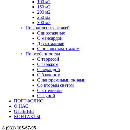
100 м2
150 м2
200 м2
250 м2
300 м2
По количеству этажей
Одноэтажные
С мансардой
Двухэтажные
С цокольным этажом
По особенностям
С террасой
С гаражом
С верандой
С балконом
С панорамными окнами
Со вторым светом
С котельной
С сауной
ПОРТФОЛИО
О НАС
ОТЗЫВЫ
КОНТАКТЫ
8 (931) 105-67-05