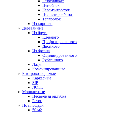
Газосиликат
Пеноблок
Керамзитобетон
Полистиролбетон
Теплоблок
Из кирпича
Деревянные
Из бруса
Клееного
Профилированного
Двойного
Из бревна
Оцилиндрованного
Рубленного
Лафет
Комбинированные
Быстровозводимые
Каркасные
SIP
ЛСТК
Монолитные
Несъёмная оплубка
Бетон
По площади
50 м2