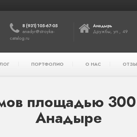
8 (931) 105-67-05
Анадырь
anadyr@stroyka-
Дружбы, ул., 49
catalog.ru
ЛОГ
ПОРТФОЛИО
О НАС
ОТЗЫ
мов площадью 300 к
Анадыре